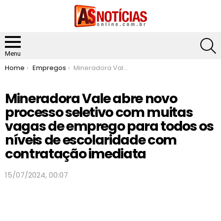
S
Menu
You are here:
Home
Empregos
Mineradora Vale abre novo processo seletivo com muitas vagas de emprego para todos os níveis de escolaridade com contratação imediata
Mineradora Vale abre novo
processo seletivo com muitas
vagas de emprego para todos os
níveis de escolaridade com
contratação imediata
15/07/2024, 00:07