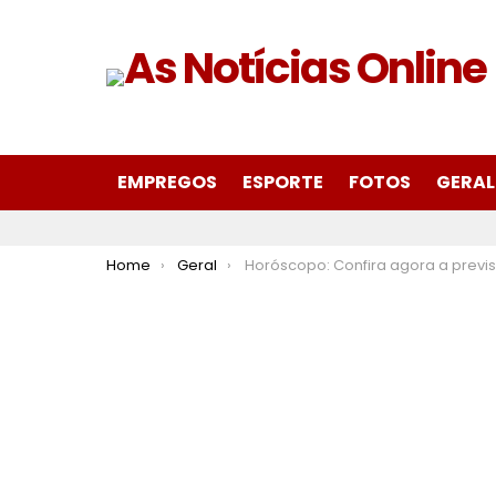
EMPREGOS
ESPORTE
FOTOS
GERAL
You are here:
Home
Geral
Horóscopo: Confira agora a previsão do seu signo para hoje 14 de julho de 2024