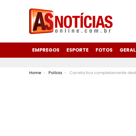
EMPREGOS
ESPORTE
FOTOS
GERAL
You are here:
Home
Polícia
Carreta fica completamente destruida após pegar fogo na MGC-120 sentido Nov