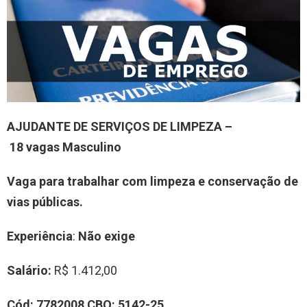
AJUDANTE DE SERVIÇOS DE LIMPEZA
–
18
vag
a
s
Masculino
Vaga para trabalhar
com limpeza e conservação de
vias públicas
.
Experiência
:
Não exige
Salário:
R$ 1.412,00
Cód:
7
7
82008
CBO:
5142-25