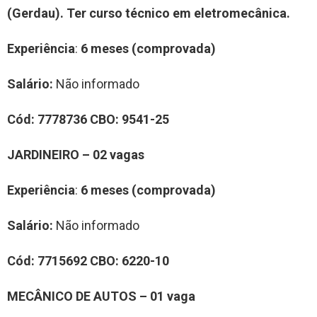
(Gerdau).
Ter curso técnico em eletromecânica.
Experiência
:
6 meses (comprovada)
Salário:
Não informado
Cód:
7
778736
CBO:
9541-25
JARDINEIRO
–
0
2
vag
a
s
Experiência
:
6 meses (comprovada)
Salário:
Não informado
Cód:
7
7
15692
CBO:
6220-10
MECÂNICO DE AUTOS
–
0
1
vag
a