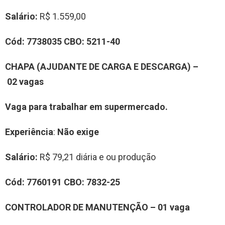
Salário:
R$ 1.559,00
Cód:
7
738035
CBO:
5211-40
CHAPA (AJUDANTE DE CARGA E DESCARGA)
–
0
2
vag
a
s
Vaga para trabalhar em supermercado.
Experiência
:
Não exige
Salário:
R$ 79,21 diária e ou produção
Cód:
7
760191
CBO:
7
832-25
CONTROLADOR DE MANUTENÇÃO
–
01
vag
a