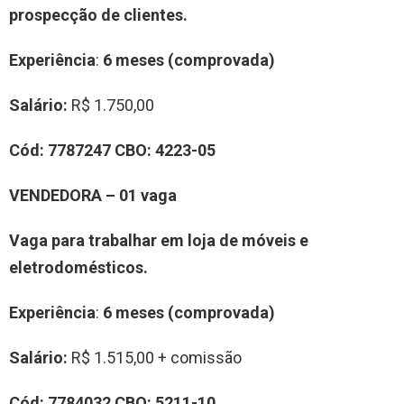
prospecção de clientes
.
Experiência
:
6 meses (comprovada)
Salário:
R$ 1.750,00
Cód:
7
7
8
7247
CBO:
4223-05
VENDEDORA
–
0
1
vag
a
Vaga para trabalhar em loja de móveis e
eletrodomésticos
.
Experiência
:
6 meses (comprovada)
Salário:
R$ 1.515,00 + comissão
Cód:
7
7
84032
CBO:
5211-10