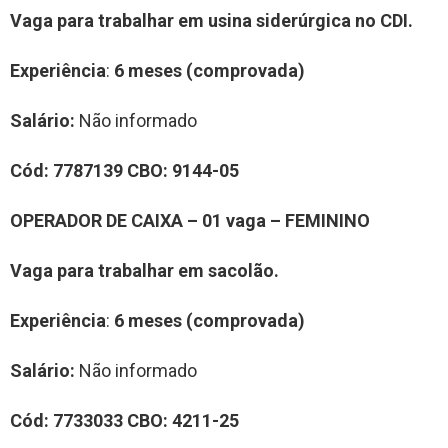
Vaga para trabalhar em usina siderúrgica no CDI
.
Experiência
:
6 meses
(comprovada)
Salário:
Não informado
Cód:
77
87139
CBO:
9144-05
OPERADOR DE CAIXA
–
0
1
vag
a –
FEMININO
Vaga para trabalhar em
sacolão.
Experiência
:
6 meses
(comprovada)
Salário:
Não informado
Cód:
7
7
33033
CBO:
4
211-25