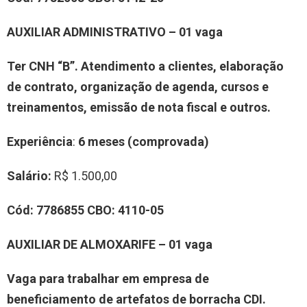
AUXILIAR ADMINISTRATIVO
–
0
1
vag
a
T
e
r CNH “B”.
At
endimento a clientes, elaboração
de contrato, organização de agenda, cursos e
treinamentos, emissão de nota fiscal e outros.
Experiência
:
6 meses (comprovada)
Salário:
R$ 1.500,00
Cód:
7
7
8
6855
CBO:
4110-05
A
UXILIAR
DE
ALMOXARIFE
–
0
1
vag
a
Vaga para trabalhar em
empresa de
beneficiamento de artefatos de borracha
CDI.