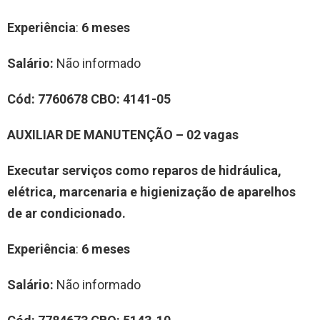
Experiência
:
6 meses
Salário:
Não informado
Cód:
7
760678
CBO:
4141-05
A
UXILIAR
DE
MANUTENÇÃO
–
0
2
vag
a
s
Executar serviços como reparos de hidráulica,
elétrica, marcenaria e higienização de aparelhos
de ar condicionado.
Experiência
:
6 meses
Salário:
Não informado