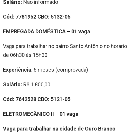
Salário:
Não informado
Cód:
7781952
CBO:
5132-05
EMPREGADA DOM
É
STIC
A
–
0
1
vag
a
Vaga para trabalhar no bairro Santo Antônio no horário
de 06h30 às 15h30.
Experiência
: 6 meses (comprovada)
Salário:
R$ 1.800,00
Cód:
76
42528
CBO:
51
21-05
E
LETROMECÂNICO
II
–
0
1
vag
a
Vaga para trabalhar na
cidade de Ouro Branco