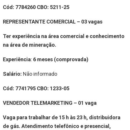
Cód:
7
784260
CBO:
5
211-25
REPRESENTANTE COMERCIAL
–
0
3
vag
a
s
Ter experiência na área comercial e conhecimento
na área de mineração.
Experiência
:
6 meses (comprovada)
Salário:
Não informado
Cód:
7
7
41795
CBO:
1233-05
VENDEDOR
TELEMARKETING
–
0
1
vag
a
Vaga p
ara trabalhar de 15 h às 23 h, distribuidora
de gás. A
t
endimento telefônico e presencial,