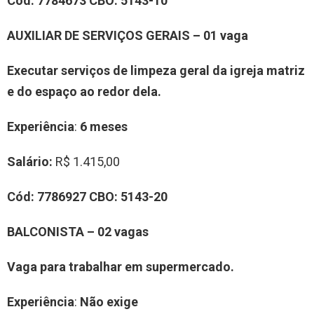
Cód:
77
84673
CBO:
5143-10
A
UXILIAR
DE
SERVIÇOS GERAIS
–
0
1
vag
a
Executar serviços
de limpeza geral da igreja matriz
e do espaço ao redor dela
.
Experiência
:
6 meses
Salário:
R$ 1.415,00
Cód:
77
8
6927
CBO:
5143-
2
0
BALCONISTA
–
0
2
vag
a
s
Vaga para trabalhar
em supermercado.
Experiência
:
Não exige