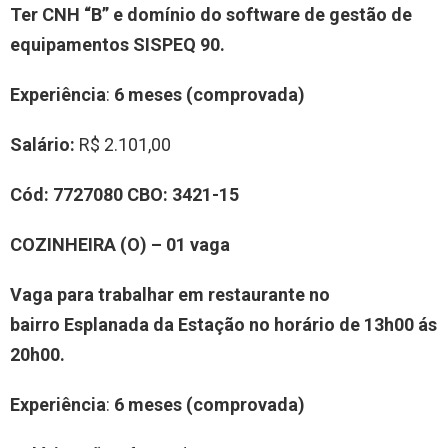
Ter CNH “B” e domínio do software de gestão de
equipamentos SISPEQ 90
.
Experiência
:
6 meses (comprovada)
Salário:
R$ 2.101,00
Cód:
7
7
27080
CBO:
3421-15
COZINHEIRA (O)
–
0
1
vag
a
Vaga para trabalhar em restaurante no
bairro
Esplanada da Estação no horário de 13h00 ás
20h00
.
Experiência
:
6 meses (comprovada)