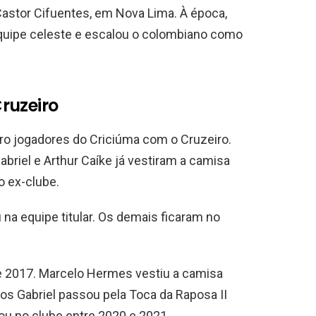
 Castor Cifuentes, em Nova Lima. À época,
equipe celeste e escalou o colombiano como
ruzeiro
ro jogadores do Criciúma com o Cruzeiro.
briel e Arthur Caíke já vestiram a camisa
o ex-clube.
a equipe titular. Os demais ficaram no
 e 2017. Marcelo Hermes vestiu a camisa
os Gabriel passou pela Toca da Raposa II
gou no clube entre 2020 e 2021.