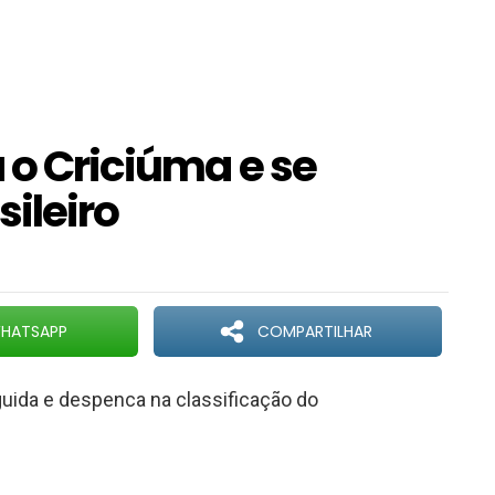
 o Criciúma e se
sileiro
HATSAPP
COMPARTILHAR
guida e despenca na classificação do