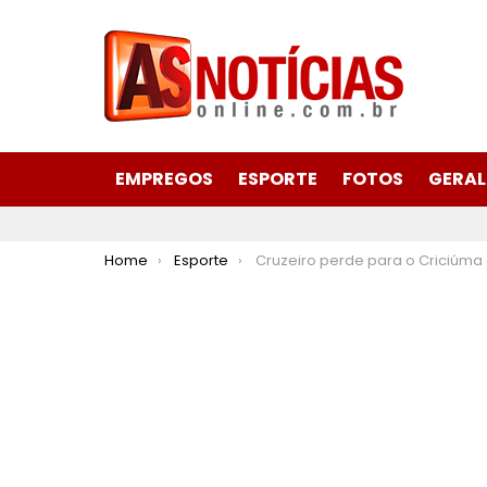
EMPREGOS
ESPORTE
FOTOS
GERAL
You are here:
Home
Esporte
Cruzeiro perde para o Criciúma e se afasta do G4 do Brasi