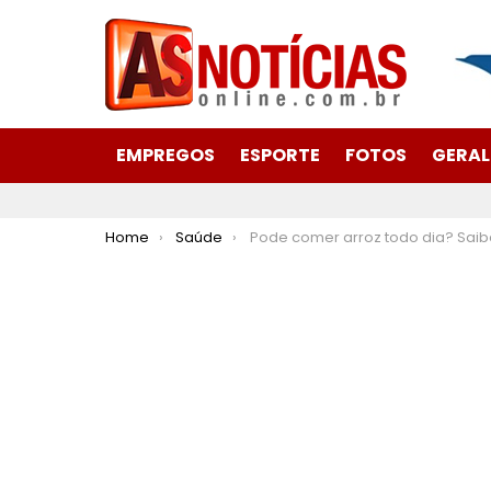
EMPREGOS
ESPORTE
FOTOS
GERAL
You are here:
Home
Saúde
Pode comer arroz todo dia? Saiba impactos do alimento no c