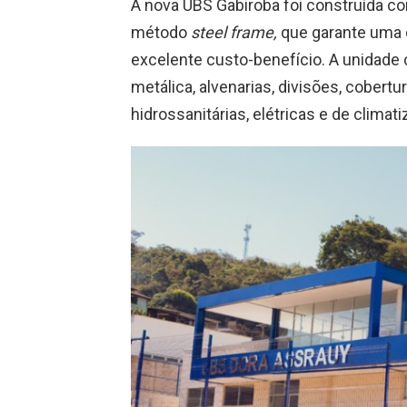
A nova UBS Gabiroba foi construída co
método
steel frame,
que garante uma 
excelente custo-benefício. A unidade 
metálica, alvenarias, divisões, cobert
hidrossanitárias, elétricas e de clima