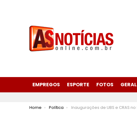
EMPREGOS
ESPORTE
FOTOS
GERAL
You are here:
Home
Política
Inaugurações de UBS e CRAS no bairro Gabiroba reforçam serviços de saúde e assistênci