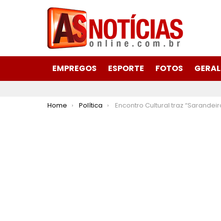
EMPREGOS
ESPORTE
FOTOS
GERAL
You are here:
Home
Política
Encontro Cultural traz “Sarandeiros” a São Gonçalo do Rio A