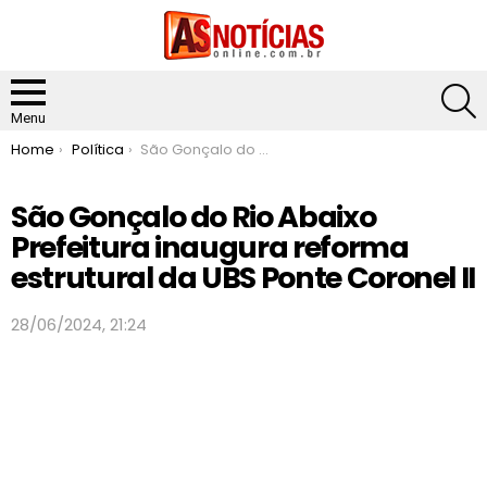
S
Menu
You are here:
Home
Política
São Gonçalo do Rio Abaixo Prefeitura inaugura reforma estrutural da UBS Ponte Coronel II
São Gonçalo do Rio Abaixo
Prefeitura inaugura reforma
estrutural da UBS Ponte Coronel II
28/06/2024, 21:24