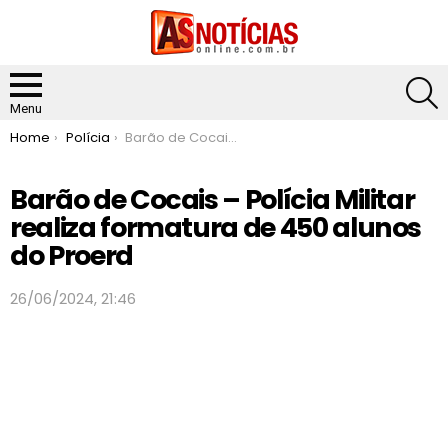
S
Menu
You are here:
Home
Polícia
Barão de Cocais – Polícia Militar realiza formatura de 450 alunos do Proerd
Barão de Cocais – Polícia Militar
realiza formatura de 450 alunos
do Proerd
26/06/2024, 21:46