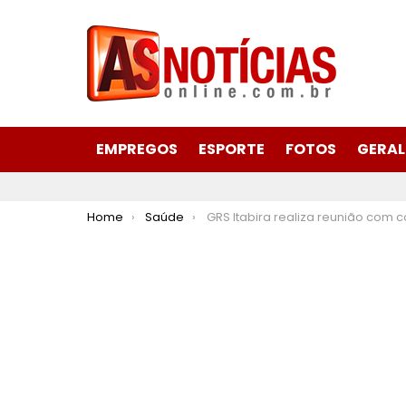
EMPREGOS
ESPORTE
FOTOS
GERAL
You are here:
Home
Saúde
GRS Itabira realiza reunião com consórcio de saúde e municípios sobre implantação do Samu Re