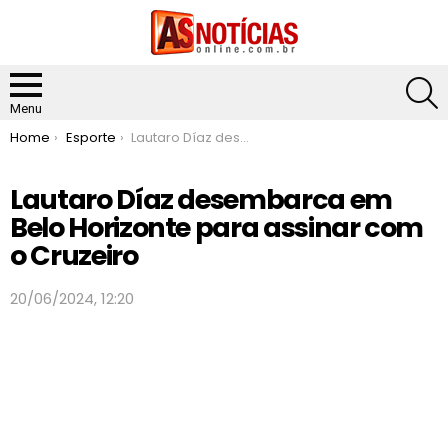
S
Menu
You are here:
Home
Esporte
Lautaro Díaz desembarca em Belo Horizonte para assinar com o Cruzeiro
Lautaro Díaz desembarca em
Belo Horizonte para assinar com
o Cruzeiro
20/06/2024, 12:20