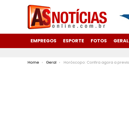
EMPREGOS
ESPORTE
FOTOS
GERAL
You are here:
Home
Geral
Horóscopo: Confira agora a previsão do seu signo para hoje 19 de junho de 2024