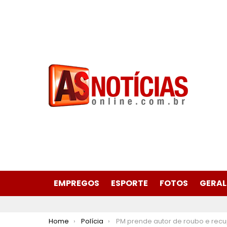
EMPREGOS
ESPORTE
FOTOS
GERAL
You are here:
Home
Polícia
PM prende autor de roubo e recupera veículo furtado em Coronel Fabrici