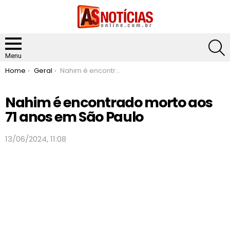
S
Menu
You are here:
Home
Geral
Nahim é encontrado morto aos 71 anos em São Paulo
Nahim é encontrado morto aos
71 anos em São Paulo
13/06/2024, 11:08