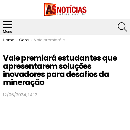
S
Menu
You are here:
Home
Geral
Vale premiará estudantes que apresentarem soluções inovadores para desafios da mineração
Vale premiará estudantes que
apresentarem soluções
inovadores para desafios da
mineração
12/06/2024, 14:12