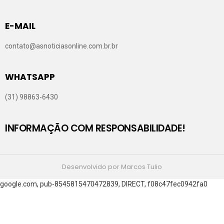
E-MAIL
contato@asnoticiasonline.com.br.br
WHATSAPP
(31) 98863-6430
INFORMAÇÃO COM RESPONSABILIDADE!
Desenvolvido por Marcos Tulio
google.com, pub-8545815470472839, DIRECT, f08c47fec0942fa0