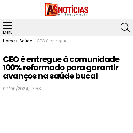
S
Menu
You are here:
Home
Saúde
CEO é entregue à comunidade 100% reformado para garantir avanços na saúde bucal
CEO é entregue à comunidade
100% reformado para garantir
avanços na saúde bucal
07/06/2024, 17:53