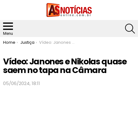
S
Menu
You are here:
Home
Justiça
Vídeo: Janones e Nikolas quase saem no tapa na Câmara
Vídeo: Janones e Nikolas quase
saem no tapa na Câmara
05/06/2024, 18:11