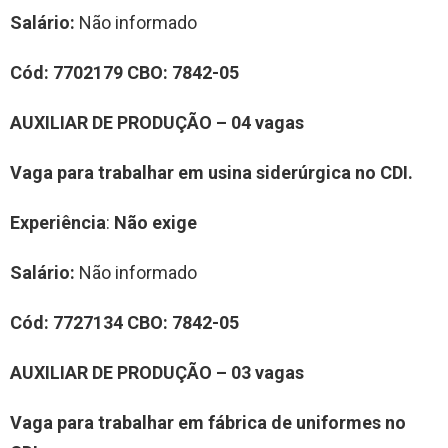
Salário:
Não informado
Cód:
7
702179
CBO:
7
842-05
AUXILIAR DE PRODUÇÃO
–
0
4
vag
a
s
Vaga para trabalhar
em
usina siderúrgica
no CDI.
Experiência
:
Não exige
Salário:
Não informado
Cód:
7
7
2
7134
CBO:
7842-05
AUXILIAR DE PRODUÇÃO
–
0
3
vag
a
s
Vaga para trabalhar
em fábrica de uniformes no