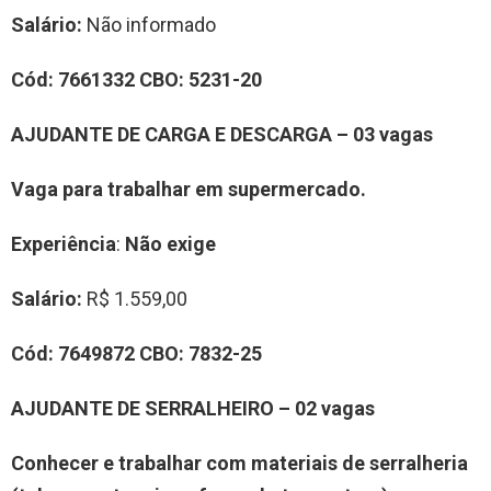
Salário:
Não informado
Cód:
7
661332
CBO:
5231-20
A
JUDANTE DE
CARGA E DESCARGA
–
0
3
vag
a
s
Vaga para trabalhar
em supermercado.
Experiência
:
Não exige
Salário:
R$ 1.559,00
Cód:
7
6
49872
CBO:
7832-25
A
JUDANTE DE
SERRALHEIRO
–
0
2
vag
a
s
Conhecer e trabalhar com materiais de serralheria