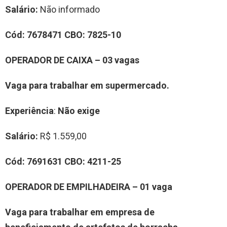
Salário:
Não informado
Cód:
7
678471
CBO:
7825-10
OPERADOR DE CAIXA
–
0
3
vag
a
s
Vaga para trabalhar
em supermercado.
Experiência
:
Não exige
Salário:
R$ 1.559,00
Cód:
7
6
91631
CBO:
4211-25
OPERADOR DE EMPILHADEIRA
–
0
1
vag
a
Vaga para trabalhar
em
empresa de