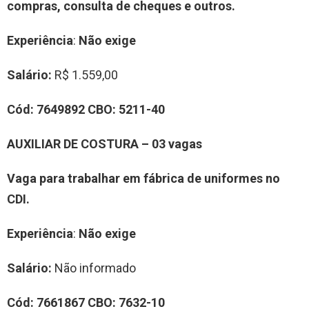
compras, consulta de cheques e outros.
Experiência
:
Não exige
Salário:
R$ 1.559,00
Cód:
7
6
498
9
2
CBO:
5211-40
AUXILIAR DE
COSTURA
–
0
3
vag
a
s
Vaga para trabalhar
em fábrica de uniformes no
CDI.
Experiência
:
Não exige
Salário:
Não informado
Cód:
7
661867
CBO:
7
632-10