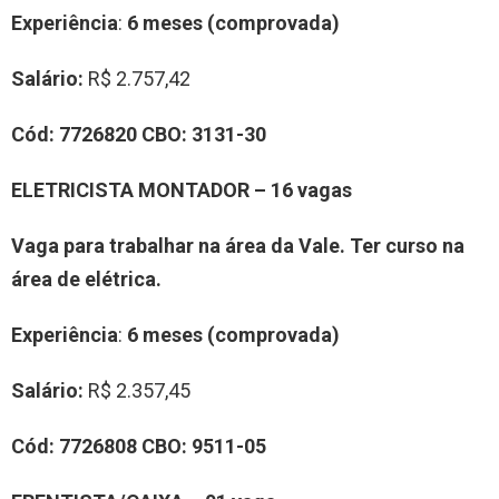
Experiência
:
6 meses (comprovada)
Salário:
R$ 2.757,42
Cód:
7
726820
CBO:
3131-
30
E
LETRICISTA MONTADOR
–
16
vag
a
s
Vaga para trabalhar
na área da Vale
.
Ter curso na
área de elétrica.
Experiência
:
6 meses (comprovada)
Salário:
R$ 2.357,45
Cód:
7
726808
CBO:
9511-05