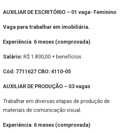
AUXILIAR DE ESCRITÓRIO
–
01
vag
a-
Feminino
Vaga para trabalhar
em imobiliária
.
Experiência
:
6 meses (comprovada)
Salário:
R$ 1.830,00 + benefícios
Cód:
7
7
11627
CBO:
4110-05
AUXILIAR DE PRODUÇÃO
–
0
3
vag
a
s
Trabalhar em diversas etapas de produção de
materiais de comunicação visual.
Experiência
:
6 meses (comprovada)