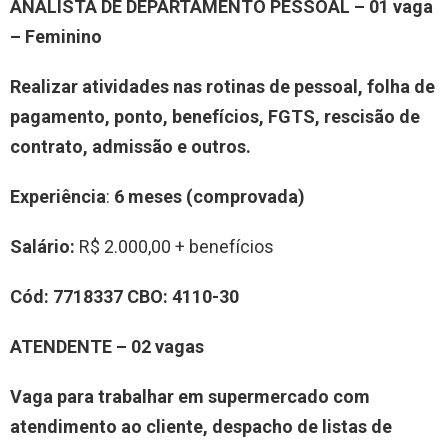
ANALISTA DE DEPARTAMENTO PESSOAL
–
0
1
vag
a
–
Feminino
R
ea
lizar
atividades nas rotinas de pessoal, folha de
pagamento, ponto, benefícios, FGTS, rescisão de
contrato, admissão e outros
.
Experiência
:
6 meses
(comprovada)
Salário:
R$ 2.000,00 + benefícios
Cód:
7
7
18337
CBO:
4110-30
A
TENDENTE
–
0
2
vag
a
s
Vaga para trabalhar
em supermercado
com
atendimento ao cliente, despacho de listas de