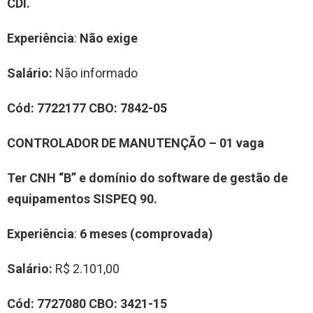
CDI.
Experiência
:
Não exige
Salário:
Não informado
Cód:
7
7
22177
CBO:
7842-05
CONTROLADOR DE MANUTENÇÃO
–
01
vag
a
Ter CNH “B” e domínio do software de gestão de
equipamentos SISPEQ 90
.
Experiência
:
6 meses (comprovada)
Salário:
R$ 2.101,00
Cód:
7
7
27080
CBO:
3421-15