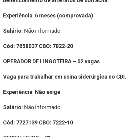
beneficiamento de artefatos de borracha
.
Experiência
:
6 meses (comprovada)
Salário:
Não informado
Cód:
7
658037
CBO:
7822-20
OPERADOR DE LINGOTEIRA
–
0
2
vag
a
s
Vaga para trabalhar
em
usina siderúrgica
no CDI.
Experiência
:
Não exige
Salário:
Não informado
Cód:
7
7
2
7139
CBO:
7
222-10