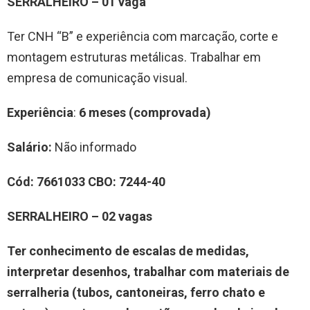
SERRALHEIRO
–
0
1
vag
a
Ter CNH “B” e experiência com marcação, corte e
montagem estruturas metálicas. Trabalhar em
empresa de comunicação visual.
Experiência
:
6 meses (comprovada)
Salário:
Não informado
Cód:
7
661033
CBO:
7
244-40
SERRALHEIRO
–
0
2
vag
a
s
Ter conhecimento de escalas de medidas,
interpretar desenhos,
trabalhar com materiais de
serralheria (tubos, cantoneiras, ferro chato e