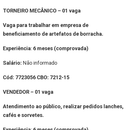
TORNEIRO MECÂNICO
–
0
1
vag
a
Vaga para trabalhar
em
empresa de
beneficiamento de artefatos de borracha
.
Experiência
:
6 meses (comprovada)
Salário:
Não informado
Cód:
7
7
23056
CBO:
7212-15
VENDEDOR
–
0
1
vag
a
Atendimento ao público, realizar pedidos lanches,
cafés e sorvetes.
Experiência
:
6 meses (comprovada)