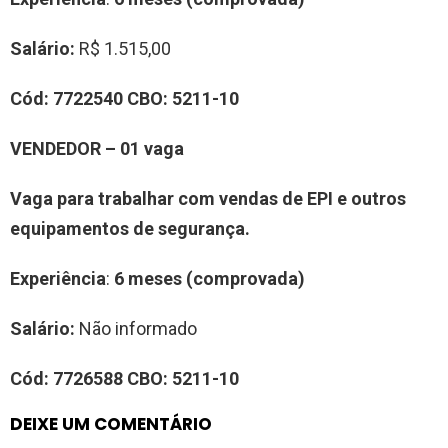
Salário:
R$ 1.515,00
Cód:
7
7
22540
CBO:
5211-10
VENDEDOR
–
0
1
vag
a
Vaga para trabalhar com vendas de EPI e outros
equipamentos de segurança
.
Experiência
:
6 meses (comprovada)
Salário:
Não informado
Cód:
7
7
2
6588
CBO:
5211-10
DEIXE UM COMENTÁRIO