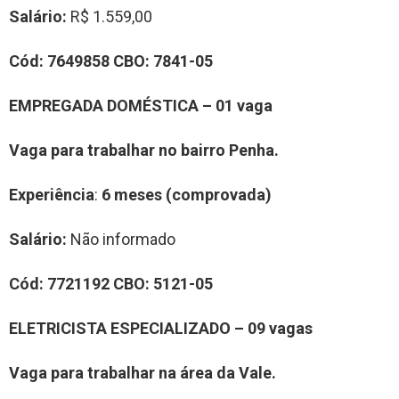
Salário:
R$ 1.559,00
Cód:
7
6
498
58
CBO:
78
41-05
E
MPREGADA DOMÉSTICA
–
0
1
vag
a
Vaga para trabalhar
no bairro Penha
.
Experiência
:
6 meses (comprovada)
Salário:
Não informado
Cód:
7
7
21192
CBO:
5121-05
E
LETRICISTA
ESPECIALIZADO
–
09
vag
a
s
Vaga para trabalhar
na área da Vale
.