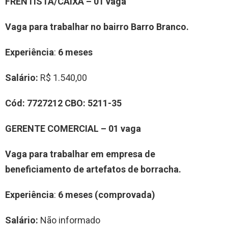
FRENTISTA/
CAIXA
–
0
1
vag
a
Vaga para trabalhar
no bairro Barro Branco
.
Experiência
:
6 meses
Salário:
R$ 1.540,00
Cód:
7
727212
CBO:
5211-35
GERENTE COMERCIAL
–
0
1
vag
a
Vaga para trabalhar
em
empresa de
beneficiamento de artefatos de borracha
.
Experiência
:
6 meses (comprovada)
Salário:
Não informado