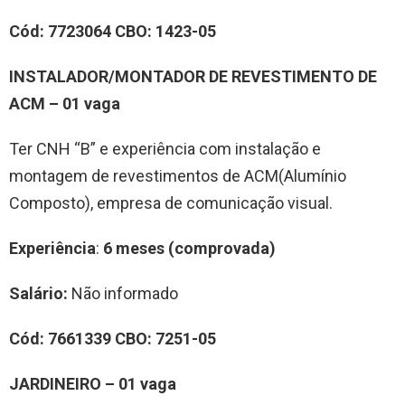
Cód:
7
7
23064
CBO:
1423-05
INSTALADOR/MONTADOR DE REVESTIMENTO DE
ACM
–
0
1
vag
a
Ter CNH “B” e experiência com instalação e
montagem de revestimentos de ACM(Alumínio
Composto), empresa de comunicação visual.
Experiência
:
6 meses (comprovada)
Salário:
Não informado
Cód:
7
661339
CBO:
7
251-05
JARDINEIRO
–
0
1
vag
a