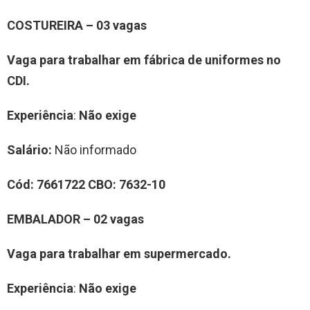
COSTUREIRA
–
0
3
vag
a
s
Vaga para trabalhar
em fábrica de uniformes no
CDI.
Experiência
:
Não exige
Salário:
Não informado
Cód:
7
661722
CBO:
7
632-10
EMBALADOR
–
0
2
vag
a
s
Vaga para trabalhar
em supermercado.
Experiência
:
Não exige