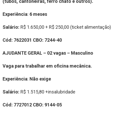
(tubos, cantoneiras, ferro chato e outros)
.
Experiência
:
6 meses
Salário:
R$ 1.650,00 + R$ 250,00 (ticket alimentação)
Cód:
7
62
2031
CBO:
7244-40
AJUDANTE GERAL
–
02
vag
a
s –
Masculino
Vaga para trabalhar em oficina mecânica.
Experiência
:
Não exige
Salário:
R$ 1.515,80 +insalubridade
Cód:
7
7
27012
CBO:
9
144-05