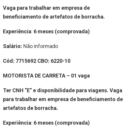
Vaga para trabalhar
em
empresa de
beneficiamento de artefatos de borracha
.
Experiência
:
6 meses (comprovada)
Salário:
Não informado
Cód:
7
7
15
6
92
CBO:
6220-10
MOTORISTA DE CARRETA
–
0
1
vag
a
Ter CNH “E” e disponibilidade para viagens.
Vaga
para trabalhar
em
empresa de beneficiamento de
artefatos de borracha
.
Experiência
:
6 meses (comprovada)