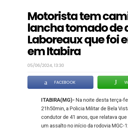
Motorista tem ca
lancha tomado de a
Laboreaux que foi
em Itabira
05/06/2024, 13:30
FACEBOOK
W
ITABIRA(MG)-
Na noite desta terça-fei
21h50min, a Policia Militar de Bela Vi
condutor de 41 anos, que relatava que 
um assalto no início da rodovia MGC-