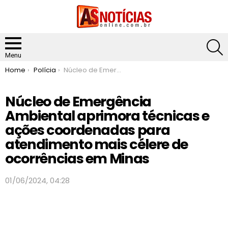
S
Menu
You are here:
Home
Polícia
Núcleo de Emergência Ambiental aprimora técnicas e ações coordenadas para atendimento mais célere de ocorrências em Minas
Núcleo de Emergência
Ambiental aprimora técnicas e
ações coordenadas para
atendimento mais célere de
ocorrências em Minas
01/06/2024, 04:28