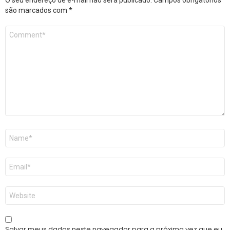
O seu endereço de e-mail não será publicado.
Campos obrigatórios
são marcados com
*
Comentário
*
Nome
*
E-
mail
*
Site
Salvar meus dados neste navegador para a próxima vez que eu