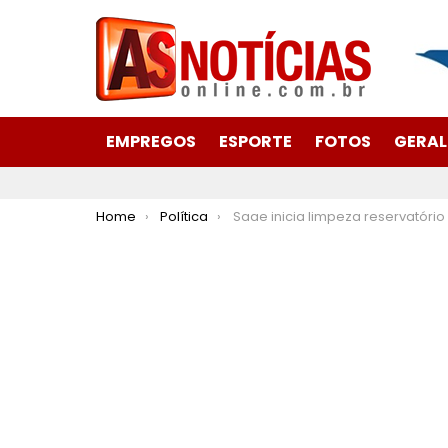
EMPREGOS
ESPORTE
FOTOS
GERAL
You are here:
Home
Política
Saae inicia limpeza reservatório do Milhão nesta quarta-feira