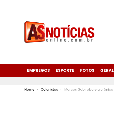
EMPREGOS
ESPORTE
FOTOS
GERAL
You are here:
Home
Colunistas
Marcos Gabiroba e a crônica da semana “Valorizar ou não valoriza