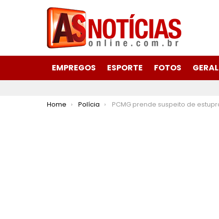
EMPREGOS
ESPORTE
FOTOS
GERAL
You are here:
Home
Polícia
PCMG prende suspeito de estuprar as filhas de 5 e 6 