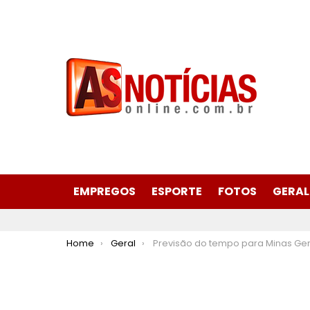
EMPREGOS
ESPORTE
FOTOS
GERAL
You are here:
Home
Geral
Previsão do tempo para Minas Gerais nesta sexta-feira, 10 de mai