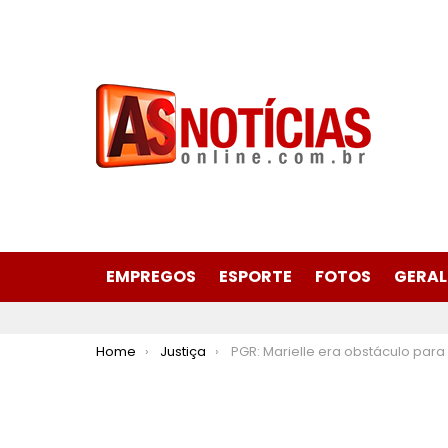
EMPREGOS
ESPORTE
FOTOS
GERAL
You are here:
Home
Justiça
PGR: Marielle era obstáculo para interesses econômicos dos B