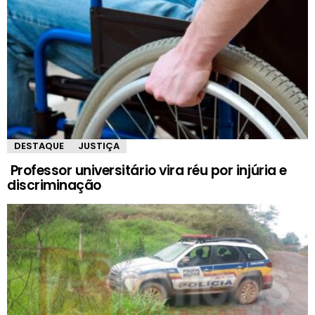
DESTAQUE
JUSTIÇA
Professor universitário vira réu por injúria e
discriminação