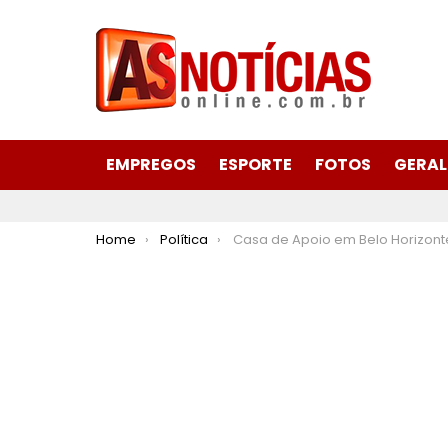
EMPREGOS
ESPORTE
FOTOS
GERAL
You are here:
Home
Política
Casa de Apoio em Belo Horizonte já disponibilizou mais de 18 mil diárias a pacientes de João Mon