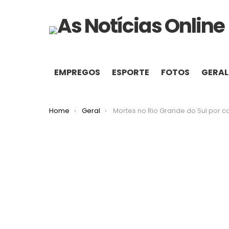
EMPREGOS
ESPORTE
FOTOS
GERAL
You are here:
Home
Geral
Mortes no Rio Grande do Sul por causa das chuvas já chegam a 3