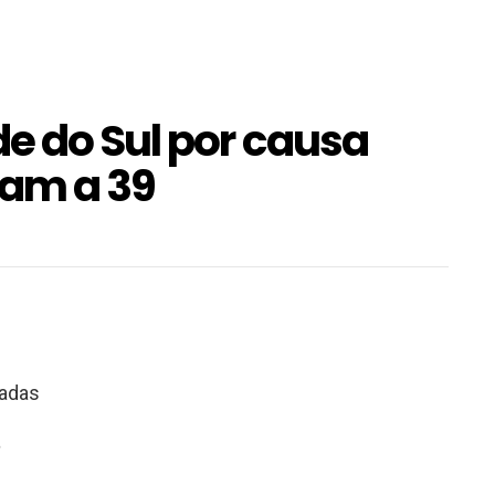
e do Sul por causa
gam a 39
tadas