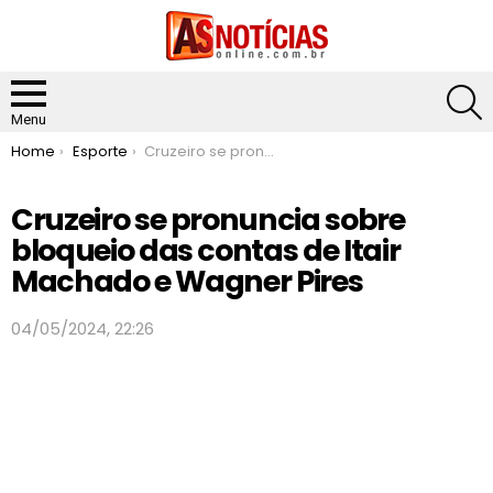
S
Menu
You are here:
Home
Esporte
Cruzeiro se pronuncia sobre bloqueio das contas de Itair Machado e Wagner Pires
Cruzeiro se pronuncia sobre
bloqueio das contas de Itair
Machado e Wagner Pires
04/05/2024, 22:26