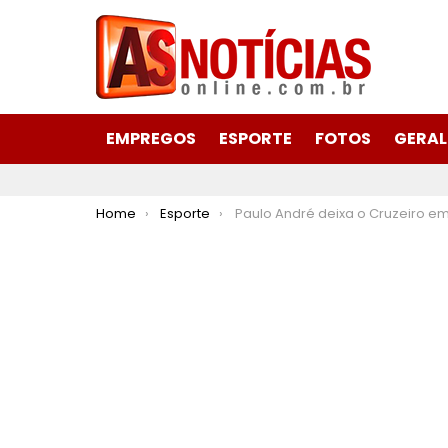
EMPREGOS
ESPORTE
FOTOS
GERAL
You are here:
Home
Esporte
Paulo André deixa o Cruzeiro em meio à venda da SAF de Ronaldo para Pe