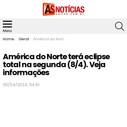
S
Menu
You are here:
Home
Geral
América do Norte terá eclipse total na segunda (8/4). Veja informações
América do Norte terá eclipse
total na segunda (8/4). Veja
informações
06/04/2024, 04:51