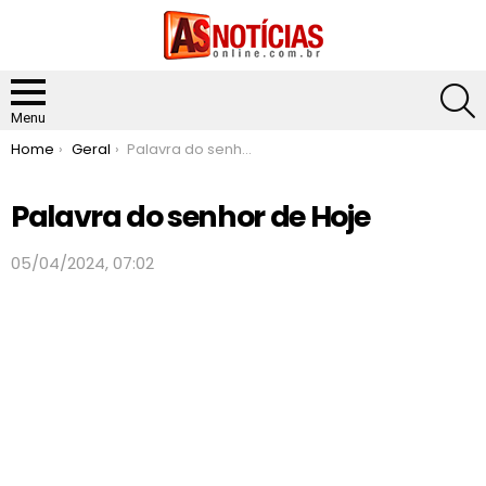
S
Menu
You are here:
Home
Geral
Palavra do senhor de Hoje
Palavra do senhor de Hoje
05/04/2024, 07:02