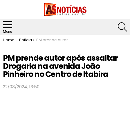
S
Menu
You are here:
Home
Polícia
PM prende autor após assaltar Drogaria na avenida João Pinheiro no Centro de Itabira
PM prende autor após assaltar
Drogaria na avenida João
Pinheiro no Centro de Itabira
22/03/2024, 13:50