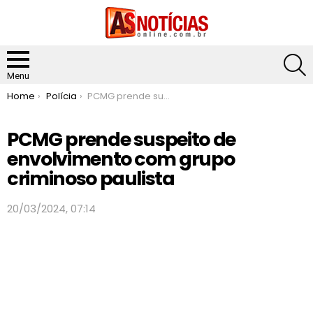
S
Menu
You are here:
Home
Polícia
PCMG prende suspeito de envolvimento com grupo criminoso paulista
PCMG prende suspeito de
envolvimento com grupo
criminoso paulista
20/03/2024, 07:14