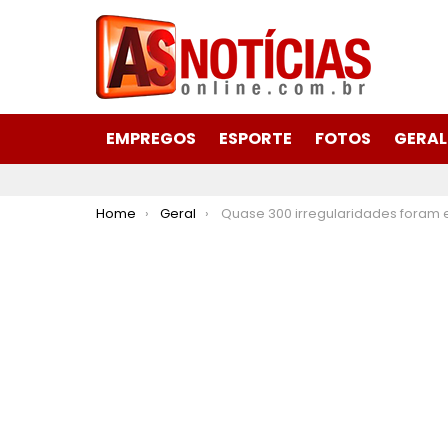
EMPREGOS
ESPORTE
FOTOS
GERAL
You are here:
Home
Geral
Quase 300 irregularidades foram encontradas em obras e serviços de Itabira, em 20