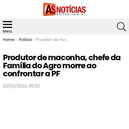
S
Menu
You are here:
Home
Polícia
Produtor de maconha, chefe da Família do Agro morre ao confrontar a PF
Produtor de maconha, chefe da
Família do Agro morre ao
confrontar a PF
23/02/2024, 06:23