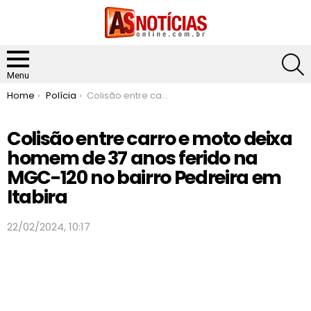
S
Menu
You are here:
Home
Polícia
Colisão entre carro e moto deixa homem de 37 anos ferido na MGC-120 no bairro Pedreira em Itabira
Colisão entre carro e moto deixa
homem de 37 anos ferido na
MGC-120 no bairro Pedreira em
Itabira
22/02/2024, 10:17