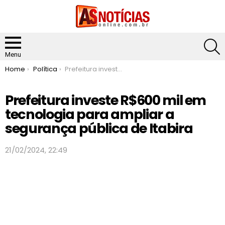
S
Menu
You are here:
Home
Política
Prefeitura investe R$600 mil em tecnologia para ampliar a segurança pública de Itabira
Prefeitura investe R$600 mil em
tecnologia para ampliar a
segurança pública de Itabira
21/02/2024, 22:49