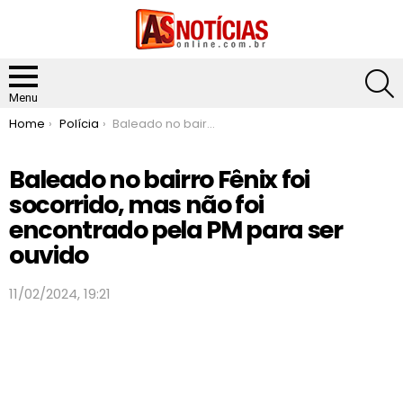
S
Menu
You are here:
Home
Polícia
Baleado no bairro Fênix foi socorrido, mas não foi encontrado pela PM para ser ouvido
Baleado no bairro Fênix foi
socorrido, mas não foi
encontrado pela PM para ser
ouvido
11/02/2024, 19:21