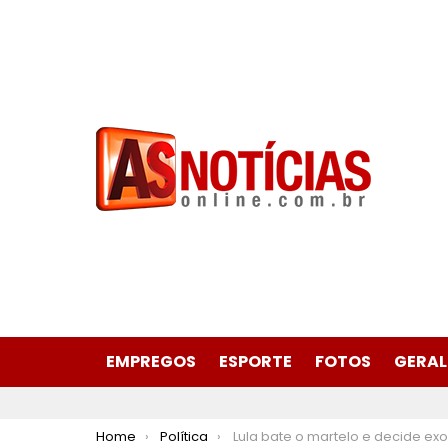
EMPREGOS
ESPORTE
FOTOS
GERAL
You are here:
Home
Política
Lula bate o martelo e decide exonerar 02 da Abin, mas mantém o 