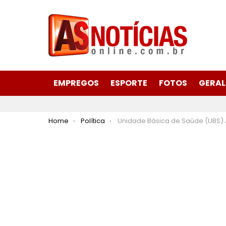
EMPREGOS
ESPORTE
FOTOS
GERAL
You are here:
Home
Política
Unidade Básica de Saúde (UBS) Amazonas/Areão é arrombada em I