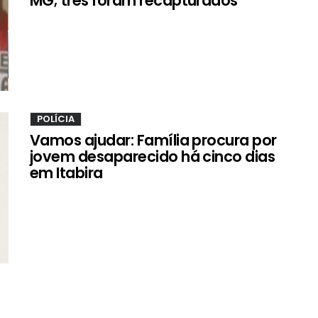
MG; três foram recapturados
POLÍCIA
Vamos ajudar: Família procura por
jovem desaparecido há cinco dias
em Itabira