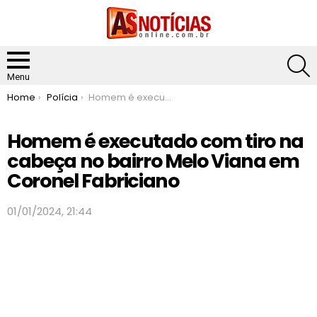
S
Menu
You are here:
Home
Polícia
Homem é executado com tiro na cabeça no bairro Melo Viana em Coronel Fabriciano
Homem é executado com tiro na
cabeça no bairro Melo Viana em
Coronel Fabriciano
01/01/2024, 21:44