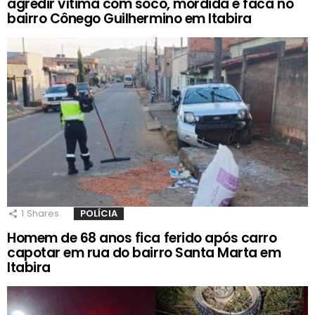
agredir vítima com soco, mordida e faca no
bairro Cônego Guilhermino em Itabira
1
Shares
POLÍCIA
Homem de 68 anos fica ferido após carro
capotar em rua do bairro Santa Marta em
Itabira