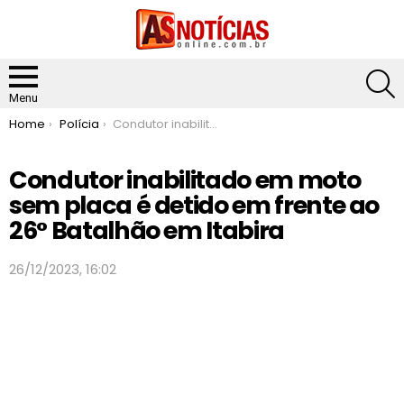
S
Menu
You are here:
Home
Polícia
Condutor inabilitado em moto sem placa é detido em frente ao 26° Batalhão em Itabira
Condutor inabilitado em moto
sem placa é detido em frente ao
26° Batalhão em Itabira
26/12/2023, 16:02