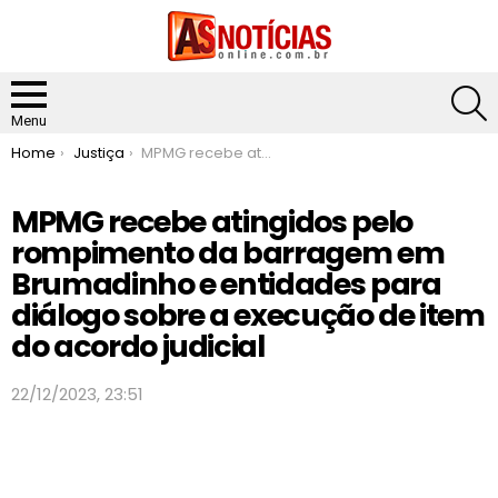
S
Menu
You are here:
Home
Justiça
MPMG recebe atingidos pelo rompimento da barragem em Brumadinho e entidades para diálogo sobre a execução de item do acordo judicial
MPMG recebe atingidos pelo
rompimento da barragem em
Brumadinho e entidades para
diálogo sobre a execução de item
do acordo judicial
22/12/2023, 23:51