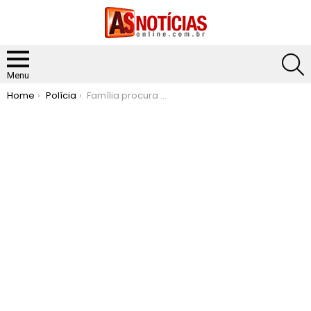
S
Menu
You are here:
Home
Polícia
Família procura PC e registra desaparecimento de mulher