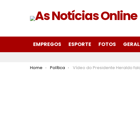
EMPREGOS
ESPORTE
FOTOS
GERAL
You are here:
Home
Política
Vídeo do Presidente Heraldo falando sobre Plano de Cargos e Salá