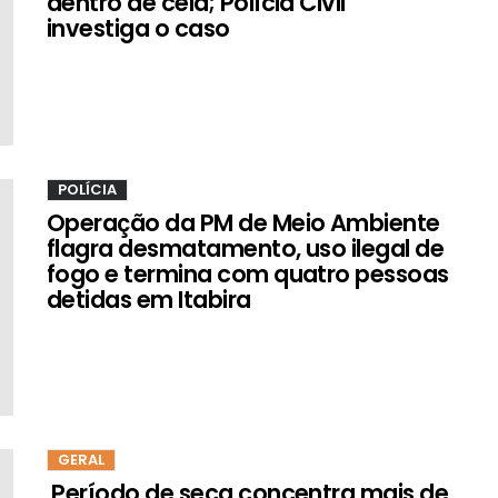
dentro de cela; Polícia Civil
investiga o caso
POLÍCIA
Operação da PM de Meio Ambiente
flagra desmatamento, uso ilegal de
fogo e termina com quatro pessoas
detidas em Itabira
GERAL
Período de seca concentra mais de