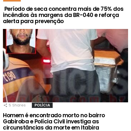
Período de seca concentra mais de 75% dos
incêndios às margens da BR-040 e reforça
alerta para prevenção
5
Shares
POLÍCIA
Homem é encontrado morto no bairro
Gabiroba e Polícia Civil investiga as
circunstâncias da morte em Itabira