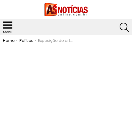
S
Menu
You are here:
Home
Política
Exposição de artesanato movimenta a Fundação Cultural